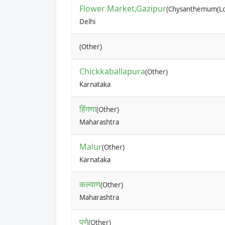
Flower Market,Gazipur
(Chysanthemum(Lo
Delhi
(Other)
Chickkaballapura
(Other)
Karnataka
हिंगणा
(Other)
Maharashtra
Malur
(Other)
Karnataka
कल्याण
(Other)
Maharashtra
पुणे
(Other)