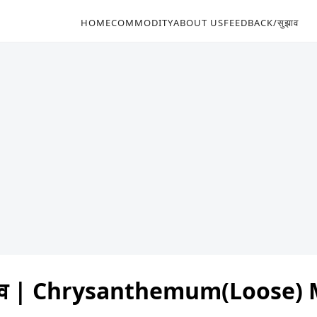
HOME
COMMODITY
ABOUT US
FEEDBACK/सुझाव
ा भाव | Chrysanthemum(Loose)