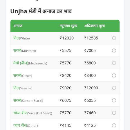
Unjha मंडी में अनाज का भाव
अनाज
न्यूनतम मूल्य
अधिकतम मूल्य
तिल
₹12020
₹12585
ⓘ
(White)
सरसों
₹5575
₹7005
ⓘ
(Mustard)
मेथी (बीज)
₹5770
₹6800
ⓘ
(Methiseeds)
सरसों
₹8420
₹8400
ⓘ
(Other)
तिल
₹9020
₹12090
ⓘ
(Sesame)
सरसों
₹6075
₹6055
ⓘ
(Sarson(Black))
सोआ बीज
₹5770
₹7460
ⓘ
(Suva (Dill Seed))
गवार बीज
₹4145
₹4125
ⓘ
(Other)