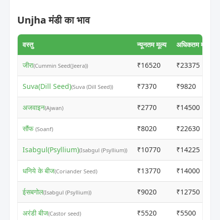
Unjha मंडी का भाव
वस्तु
न्यूनतम मूल्य
अधिकतम मूल्य
जीरा
₹16520
₹23375
(Cummin Seed(Jeera))
Suva(Dill Seed)
₹7370
₹9820
(Suva (Dill Seed))
अजवाइन
₹2770
₹14500
(Ajwan)
सौंफ
₹8020
₹22630
(Soanf)
Isabgul(Psyllium)
₹10770
₹14225
(Isabgul (Psyllium))
धनिये के बीज
₹13770
₹14000
(Coriander Seed)
ईसबगोल
₹9020
₹12750
(Isabgul (Psyllium))
अरंडी बीज
₹5520
₹5500
(Castor seed)