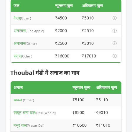
फल
न्यूनतम मूल्य
अधिकतम मूल्य
केला
₹4500
₹5010
ⓘ
(Other)
अनानास
₹2000
₹2510
ⓘ
(Pine Apple)
अनानास
₹2500
₹3010
ⓘ
(Other)
संतरा
₹16000
₹17010
ⓘ
(Other)
Thoubal मंडी में अनाज का भाव
अनाज
न्यूनतम मूल्य
अधिकतम मूल्य
चावल
₹5100
₹5110
ⓘ
(Other)
साबुत चना दाल
₹8500
₹9010
ⓘ
(Desi (Whole))
मसूर दाल
₹10500
₹11010
ⓘ
(Masur Dal)