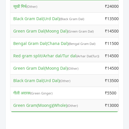
सूखी मिर्च
₹24000
(Other)
Black Gram Dal(Urd Dal)
₹13500
(Black Gram Dal)
Green Gram Dal(Moong Dal)
₹14500
(Green Gram Dal)
Bengal Gram Dal(Chana Dal)
₹11500
(Bengal Gram Dal)
Red gram split/Arhar dal/Tur dal
₹14500
(Arhar Dal(Tur))
Green Gram Dal(Moong Dal)
₹14500
(Other)
Black Gram Dal(Urd Dal)
₹13500
(Other)
गीली अदरक
₹5500
(Green Ginger)
Green Gram(Moong)(Whole)
₹13000
(Other)