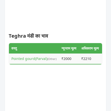
Teghra मंडी का भाव
वस्तु
न्यूनतम मूल्य
अधिकतम मूल्य
Pointed gourd(Parval)
₹2000
₹2210
ⓘ
(Other)