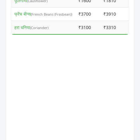
फूलगोभी
₹1600
₹1810
ⓘ
(Cauliflower)
फ्रेंच बीन्स
₹3700
₹3910
ⓘ
(French Beans (Frasbean))
हरा धनिया
₹3100
₹3310
ⓘ
(Coriander)