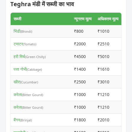
Teghra मंडी में सब्जी का भाव
सब्जी
न्यूनतम मूल्य
अधिकतम मूल्य
भिंडी
₹800
₹1010
ⓘ
(Bhindi)
टमाटर
₹2000
₹2510
ⓘ
(Tomato)
हरी मिर्च
₹4500
₹5010
ⓘ
(Green Chilly)
पत्ता गोभी
₹1400
₹1610
ⓘ
(Cabbage)
खीरा
₹2500
₹3010
ⓘ
(Cucumbar)
करेला
₹1000
₹1210
ⓘ
(Bitter Gourd)
करेला
₹1000
₹1210
ⓘ
(Bitter Gourd)
बैंगन
₹1800
₹2010
ⓘ
(Brinjal)