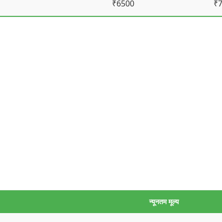
₹6500
₹
न्यूनतम मूल्य