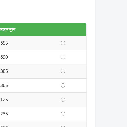
िकतम मूल्य
2655
ⓘ
2690
ⓘ
5385
ⓘ
2365
ⓘ
6125
ⓘ
5235
ⓘ