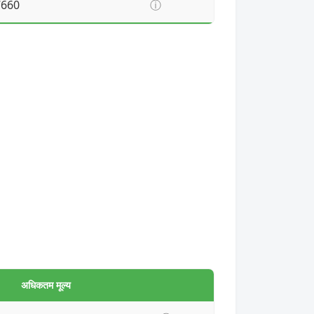
7660
ⓘ
अधिकतम मूल्य