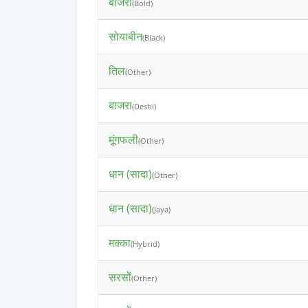
बाजरा
(Bold)
सोयाबीन
(Black)
तिल
(Other)
बाजरा
(Deshi)
मूंगफली
(Other)
धान (सादा)
(Other)
धान (सादा)
(Jaya)
मक्का
(Hybrid)
सरसों
(Other)