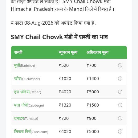
की ताज़ा अपडेट ले सकते हैं। SMY Chail Chowk मंडी
Himachal Pradesh राज्य के Mandi जिले में स्थित है।
ये डाटा 08-Aug-2026 को अपडेट किया गया है .
SMY Chail Chowk मंडी में सब्जी का भाव
सब्जी
न्यूनतम मूल्य
अधिकतम मूल्य
मूली
₹520
₹700
ⓘ
(Raddish)
खीरा
₹1020
₹1400
ⓘ
(Cucumbar)
हरा धनिया
₹4020
₹5000
ⓘ
(Other)
पत्ता गोभी
₹1320
₹1500
ⓘ
(Cabbage)
टमाटर
₹720
₹900
ⓘ
(Tomato)
शिमला मिर्च
₹4020
₹5000
ⓘ
(Capsicum)