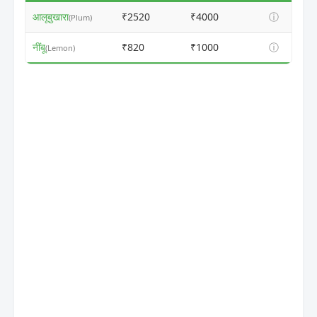
आलूबुखारा
₹2520
₹4000
ⓘ
(Plum)
नींबू
₹820
₹1000
ⓘ
(Lemon)