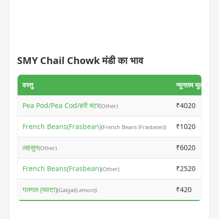
SMY Chail Chowk मंडी का भाव
वस्तु
न्यूनतम मूल्य
अ
Pea Pod/Pea Cod/हरी मटर
₹4020
₹
(Other)
French Beans(Frasbean)
₹1020
₹
(French Beans (Frasbean))
लहसुन
₹6020
₹
(Other)
French Beans(Frasbean)
₹2520
₹
(Other)
गलगल (माल्टा)
₹420
₹
(Galgal(Lemon))