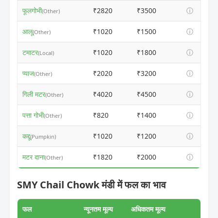
फूलगोभी
₹2820
₹3500
ⓘ
(Other)
आलू
₹1020
₹1500
ⓘ
(Other)
टमाटर
₹1020
₹1800
ⓘ
(Local)
प्याज
₹2020
₹3200
ⓘ
(Other)
गिली मटर
₹4020
₹4500
ⓘ
(Other)
पत्ता गोभी
₹820
₹1400
ⓘ
(Other)
कद्दू
₹1020
₹1200
ⓘ
(Pumpkin)
मटर दाना
₹1820
₹2000
ⓘ
(Other)
SMY Chail Chowk मंडी में फल का भाव
फल
न्यूनतम मूल्य
अधिकतम मूल्य