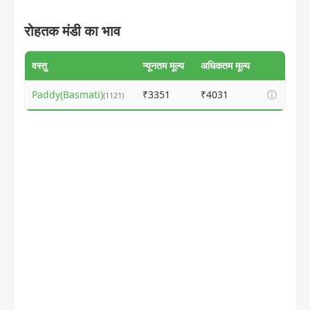
रोहतक मंडी का भाव
वस्तु
न्यूनतम मूल्य
अधिकतम मूल्य
Paddy(Basmati)
₹3351
₹4031
ⓘ
(1121)