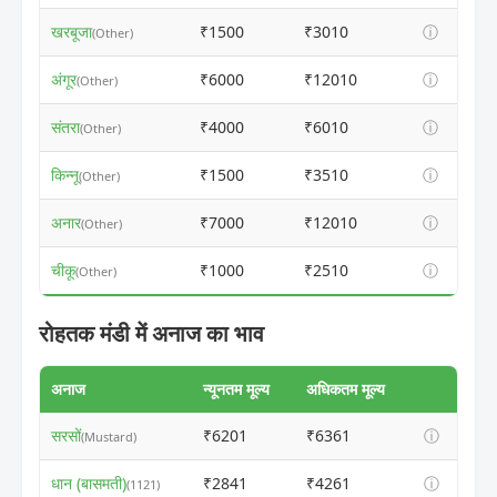
खरबूजा
₹1500
₹3010
ⓘ
(Other)
अंगूर
₹6000
₹12010
ⓘ
(Other)
संतरा
₹4000
₹6010
ⓘ
(Other)
किन्नू
₹1500
₹3510
ⓘ
(Other)
अनार
₹7000
₹12010
ⓘ
(Other)
चीकू
₹1000
₹2510
ⓘ
(Other)
रोहतक मंडी में अनाज का भाव
अनाज
न्यूनतम मूल्य
अधिकतम मूल्य
सरसों
₹6201
₹6361
ⓘ
(Mustard)
धान (बासमती)
₹2841
₹4261
ⓘ
(1121)