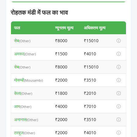
रोहतक मंडी में फल का भाव
फल
न्यूनतम मूल्य
अधिकतम मूल्य
सेब
₹8000
₹15010
ⓘ
(Other)
अमरूद
₹1500
₹4010
ⓘ
(Other)
सेब
₹8000
₹15010
ⓘ
(Other)
मोसम्बी
₹2000
₹3510
ⓘ
(Mousambi)
केला
₹1800
₹2010
ⓘ
(Other)
आम
₹4000
₹7010
ⓘ
(Other)
अनानास
₹2000
₹3510
ⓘ
(Other)
तरबूज
₹2000
₹4010
ⓘ
(Other)