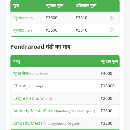
फूल
न्यूनतम मूल्य
अधिकतम मूल्य
महुआ
₹3500
₹3510
ⓘ
(Mahua)
महुआ
₹3500
₹3510
ⓘ
(Other)
Pendraroad मंडी का भाव
वस्तु
न्यूनतम मूल्य
अधि
महुआ बीज
₹4000
₹4
(Mahua Seed)
Chironji
₹18000
₹1
(Chironji)
Lak(Teora)
₹2600
₹2
(Lak (Whole))
Ambady/Mesta/Patson
₹2800
₹2
(Ambady/Mesta-Organic)
Ambady/Mesta
₹3200
₹3
(Ambady/Mesta-Organic)