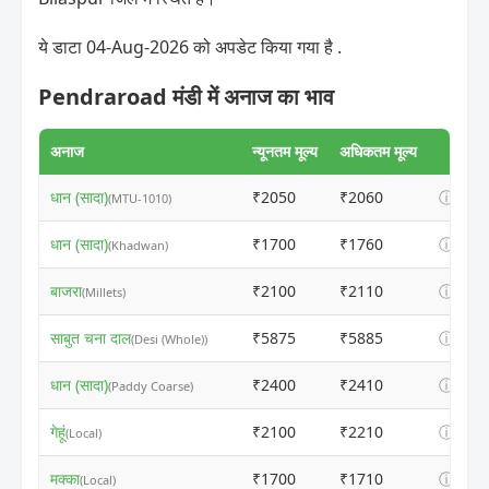
ये डाटा 04-Aug-2026 को अपडेट किया गया है .
Pendraroad मंडी में अनाज का भाव
अनाज
न्यूनतम मूल्य
अधिकतम मूल्य
धान (सादा)
₹2050
₹2060
ⓘ
(MTU-1010)
धान (सादा)
₹1700
₹1760
ⓘ
(Khadwan)
बाजरा
₹2100
₹2110
ⓘ
(Millets)
साबुत चना दाल
₹5875
₹5885
ⓘ
(Desi (Whole))
धान (सादा)
₹2400
₹2410
ⓘ
(Paddy Coarse)
गेहूं
₹2100
₹2210
ⓘ
(Local)
मक्का
₹1700
₹1710
ⓘ
(Local)