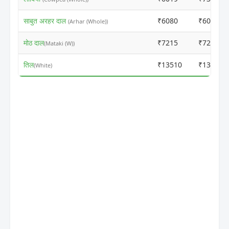
साबुत अरहर दाल
₹6080
₹6090
(Arhar (Whole))
मोठ दाल
₹7215
₹7225
(Mataki (W))
तिल
₹13510
₹13520
(White)