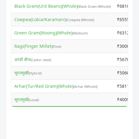
Black Gram(Urd Beans)(Whole)
₹6810
(Black Gram (Whole))
Cowpea(Lobia/Karamani)
₹6555
(Cowpea (Whole))
Green Gram(Moong)(Whole)
₹6312
(Medium)
Ragi(Finger Millet)
₹3000
(Fine)
अरंडी बीज
₹5670
(Castor seed)
सूरजमुखी
₹5060
(Hybrid)
Arhar(Tur/Red Gram)(Whole)
₹5811
(Arhar (Whole))
सूरजमुखी
₹4009
(Local)