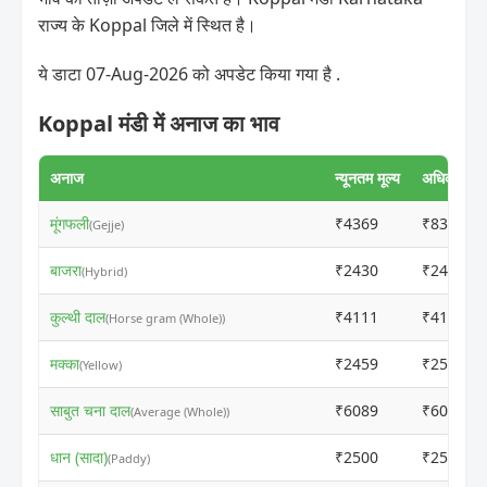
राज्य के Koppal जिले में स्थित है।
ये डाटा 07-Aug-2026 को अपडेट किया गया है .
Koppal मंडी में अनाज का भाव
अनाज
न्यूनतम मूल्य
अधिकतम मूल
मूंगफली
₹4369
₹8337
(Gejje)
बाजरा
₹2430
₹2440
(Hybrid)
कुल्थी दाल
₹4111
₹4121
(Horse gram (Whole))
मक्का
₹2459
₹2535
(Yellow)
साबुत चना दाल
₹6089
₹6099
(Average (Whole))
धान (सादा)
₹2500
₹2510
(Paddy)