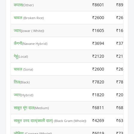
कपास
₹8601
₹8910
(Other)
चावल
₹2600
₹2670
(Broken Rice)
ज्वार
₹1605
₹1615
(Jowar ( White))
कँगनी
₹3694
₹3704
(Navane Hybrid)
गेहूं
₹2120
₹2130
(Local)
चावल
₹2600
₹2640
(Sona)
तिल
₹7820
₹7830
(Black)
ज्वार
₹1820
₹2020
(Hybrid)
साबुत मूंग दाल
₹6811
₹6821
(Medium)
साबुत उरद दाल(काली दाल)
₹4269
₹6373
(Black Gram (Whole))
लोबिया
₹6019
₹7370
(Cowpea (Whole))