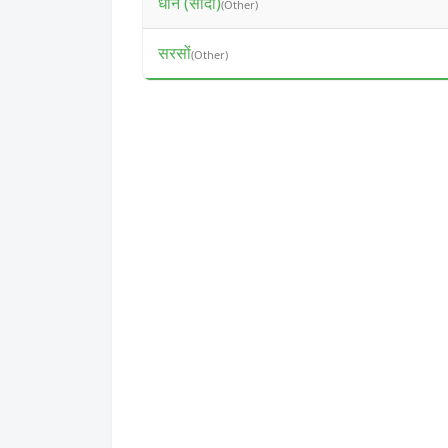
धान (सादा)
(Other)
सरसों
(Other)