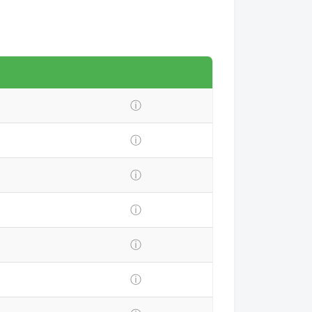
ⓘ
ⓘ
ⓘ
ⓘ
ⓘ
ⓘ