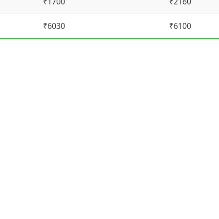
₹1700
₹2160
₹6030
₹6100