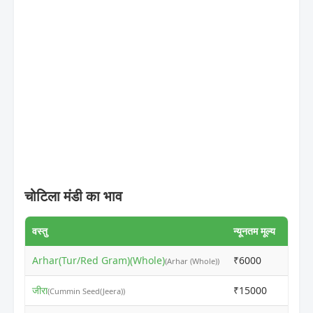
चोटिला मंडी का भाव
वस्तु
न्यूनतम मूल्य
अधिकत
Arhar(Tur/Red Gram)(Whole)
₹6000
₹701
(Arhar (Whole))
जीरा
₹15000
₹205
(Cummin Seed(Jeera))