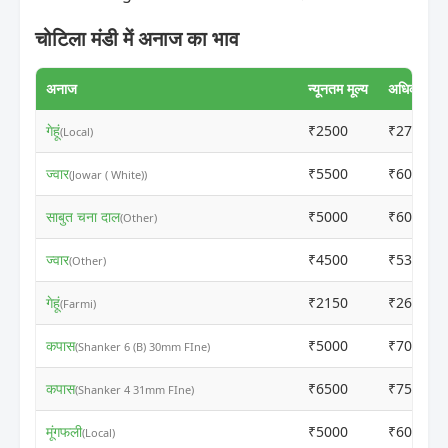
चोटिला मंडी में अनाज का भाव
अनाज
न्यूनतम मूल्य
अधिकतम मूल
गेहूं
₹2500
₹2760
(Local)
ज्वार
₹5500
₹6010
(Jowar ( White))
साबुत चना दाल
₹5000
₹6010
(Other)
ज्वार
₹4500
₹5310
(Other)
गेहूं
₹2150
₹2660
(Farmi)
कपास
₹5000
₹7010
(Shanker 6 (B) 30mm FIne)
कपास
₹6500
₹7510
(Shanker 4 31mm FIne)
मूंगफली
₹5000
₹6010
(Local)