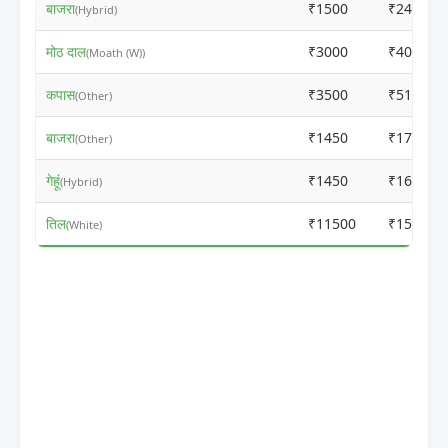
बाजरा
₹1500
₹2460
(Hybrid)
मोठ दाल
₹3000
₹4010
(Moath (W))
कपास
₹3500
₹5160
(Other)
बाजरा
₹1450
₹1760
(Other)
गेहूं
₹1450
₹1660
(Hybrid)
तिल
₹11500
₹15510
(White)