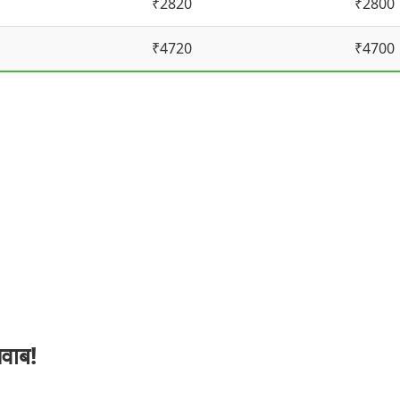
₹2820
₹2800
₹4720
₹4700
जवाब!