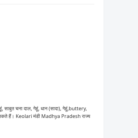
ं, साबुत चना दाल, गेहूं, धान (सादा), गेहूं,buttery,
 सकते हैं। Keolari मंडी Madhya Pradesh राज्य