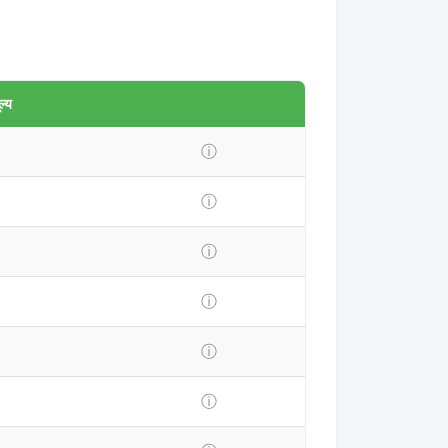
ल्य
ⓘ
ⓘ
ⓘ
ⓘ
ⓘ
ⓘ