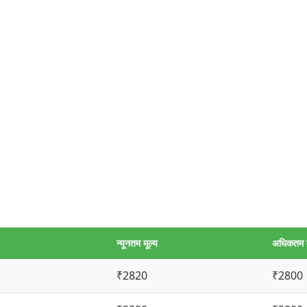
न्यूनतम मूल्य
अधिकतम म
₹2820
₹2800