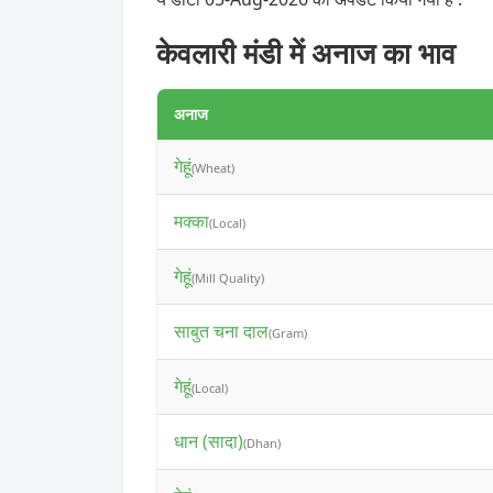
केवलारी मंडी में अनाज का भाव
अनाज
गेहूं
(Wheat)
मक्का
(Local)
गेहूं
(Mill Quality)
साबुत चना दाल
(Gram)
गेहूं
(Local)
धान (सादा)
(Dhan)