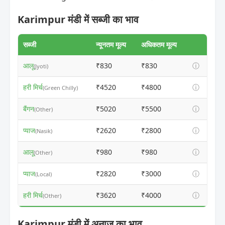
Karimpur मंडी में सब्जी का भाव
सब्जी
न्यूनतम मूल्य
अधिकतम मूल्य
आलू
₹830
₹830
ⓘ
(Jyoti)
हरी मिर्च
₹4520
₹4800
ⓘ
(Green Chilly)
बैंगन
₹5020
₹5500
ⓘ
(Other)
प्याज
₹2620
₹2800
ⓘ
(Nasik)
आलू
₹980
₹980
ⓘ
(Other)
प्याज
₹2820
₹3000
ⓘ
(Local)
हरी मिर्च
₹3620
₹4000
ⓘ
(Other)
Karimpur मंडी में अनाज का भाव