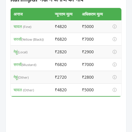
अनाज
न्यूनतम मूल्य
अधिकतम मूल्य
चावल
₹4820
₹5000
ⓘ
(Fine)
सरसों
₹6820
₹7000
ⓘ
(Yellow (Black))
गेहूं
₹2820
₹2900
ⓘ
(Local)
सरसों
₹6820
₹7000
ⓘ
(Mustard)
गेहूं
₹2720
₹2800
ⓘ
(Other)
चावल
₹4820
₹5000
ⓘ
(Other)