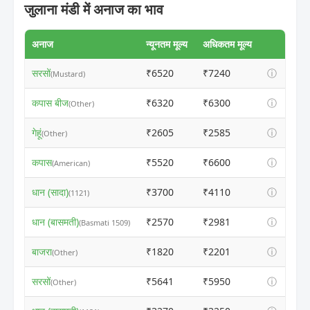
जुलाना मंडी में अनाज का भाव
अनाज
न्यूनतम मूल्य
अधिकतम मूल्य
सरसों
₹6520
₹7240
ⓘ
(Mustard)
कपास बीज
₹6320
₹6300
ⓘ
(Other)
गेहूं
₹2605
₹2585
ⓘ
(Other)
कपास
₹5520
₹6600
ⓘ
(American)
धान (सादा)
₹3700
₹4110
ⓘ
(1121)
धान (बासमती)
₹2570
₹2981
ⓘ
(Basmati 1509)
बाजरा
₹1820
₹2201
ⓘ
(Other)
सरसों
₹5641
₹5950
ⓘ
(Other)