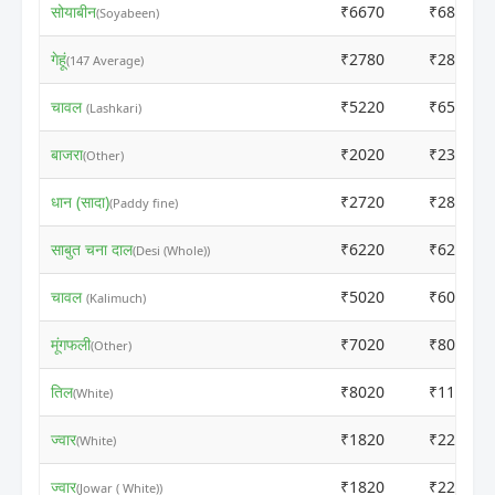
सोयाबीन
₹6670
₹6830
(Soyabeen)
गेहूं
₹2780
₹2850
(147 Average)
चावल
₹5220
₹6500
(Lashkari)
बाजरा
₹2020
₹2300
(Other)
धान (सादा)
₹2720
₹2800
(Paddy fine)
साबुत चना दाल
₹6220
₹6200
(Desi (Whole))
चावल
₹5020
₹6000
(Kalimuch)
मूंगफली
₹7020
₹8000
(Other)
तिल
₹8020
₹11000
(White)
ज्वार
₹1820
₹2200
(White)
ज्वार
₹1820
₹2200
(Jowar ( White))