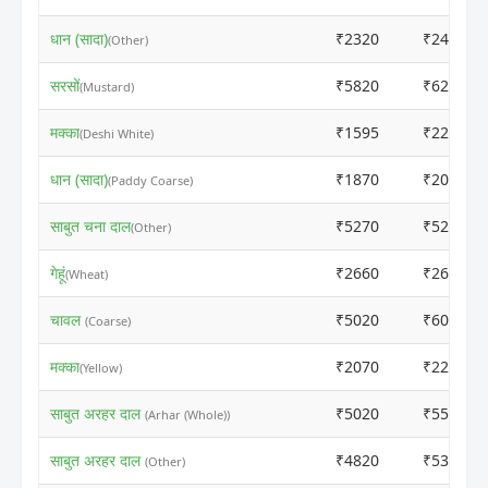
धान (सादा)
₹2320
₹2400
(Other)
सरसों
₹5820
₹6200
(Mustard)
मक्का
₹1595
₹2200
(Deshi White)
धान (सादा)
₹1870
₹2000
(Paddy Coarse)
साबुत चना दाल
₹5270
₹5250
(Other)
गेहूं
₹2660
₹2650
(Wheat)
चावल
₹5020
₹6000
(Coarse)
मक्का
₹2070
₹2250
(Yellow)
साबुत अरहर दाल
₹5020
₹5500
(Arhar (Whole))
साबुत अरहर दाल
₹4820
₹5300
(Other)