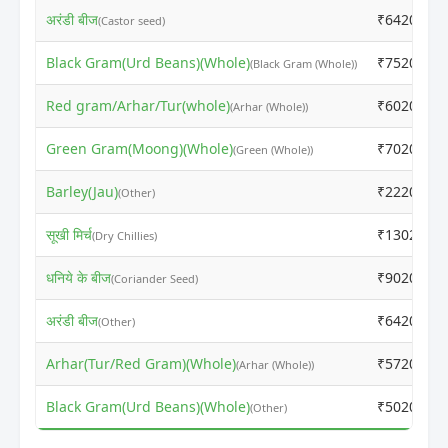
अरंडी बीज
₹6420
(Castor seed)
Black Gram(Urd Beans)(Whole)
₹7520
(Black Gram (Whole))
Red gram/Arhar/Tur(whole)
₹6020
(Arhar (Whole))
Green Gram(Moong)(Whole)
₹7020
(Green (Whole))
Barley(Jau)
₹2220
(Other)
सूखी मिर्च
₹13020
(Dry Chillies)
धनिये के बीज
₹9020
(Coriander Seed)
अरंडी बीज
₹6420
(Other)
Arhar(Tur/Red Gram)(Whole)
₹5720
(Arhar (Whole))
Black Gram(Urd Beans)(Whole)
₹5020
(Other)