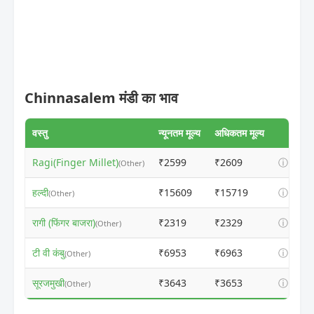
Chinnasalem मंडी का भाव
वस्तु
न्यूनतम मूल्य
अधिकतम मूल्य
Ragi(Finger Millet)
₹2599
₹2609
ⓘ
(Other)
हल्दी
₹15609
₹15719
ⓘ
(Other)
रागी (फिंगर बाजरा)
₹2319
₹2329
ⓘ
(Other)
टी वी कंबु
₹6953
₹6963
ⓘ
(Other)
सूरजमुखी
₹3643
₹3653
ⓘ
(Other)