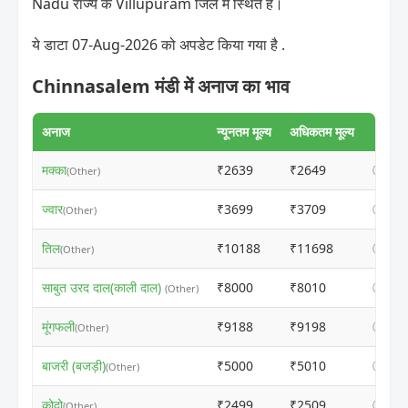
Nadu राज्य के Villupuram जिले में स्थित है।
ये डाटा 07-Aug-2026 को अपडेट किया गया है .
Chinnasalem मंडी में अनाज का भाव
अनाज
न्यूनतम मूल्य
अधिकतम मूल्य
मक्का
₹2639
₹2649
ⓘ
(Other)
ज्वार
₹3699
₹3709
ⓘ
(Other)
तिल
₹10188
₹11698
ⓘ
(Other)
साबुत उरद दाल(काली दाल)
₹8000
₹8010
ⓘ
(Other)
मूंगफली
₹9188
₹9198
ⓘ
(Other)
बाजरी (बजड़ी)
₹5000
₹5010
ⓘ
(Other)
कोदो
₹2499
₹2509
ⓘ
(Other)