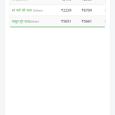
हरे चारे की ज्वार
₹2229
₹6709
ⓘ
(Other)
साबुत मूंग दाल
₹5651
₹5661
ⓘ
(Other)