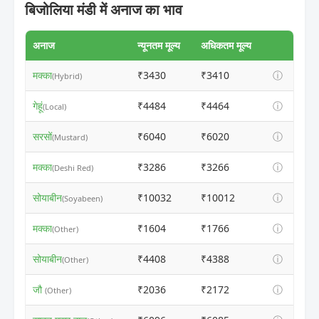
बिजोलिया मंडी में अनाज का भाव
अनाज
न्यूनतम मूल्य
अधिकतम मूल्य
मक्का
₹3430
₹3410
ⓘ
(Hybrid)
गेहूं
₹4484
₹4464
ⓘ
(Local)
सरसों
₹6040
₹6020
ⓘ
(Mustard)
मक्का
₹3286
₹3266
ⓘ
(Deshi Red)
सोयाबीन
₹10032
₹10012
ⓘ
(Soyabeen)
मक्का
₹1604
₹1766
ⓘ
(Other)
सोयाबीन
₹4408
₹4388
ⓘ
(Other)
जौ
₹2036
₹2172
ⓘ
(Other)