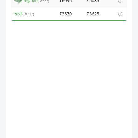
साबुत मसूर दाल
₹6096
₹6085
ⓘ
(Other)
सरसों
₹3570
₹3625
ⓘ
(Other)