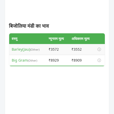
बिजोलिया मंडी का भाव
वस्तु
न्यूनतम मूल्य
अधिकतम मूल्य
Barley(Jau)
₹3572
₹3552
ⓘ
(Other)
Big Gram
₹8929
₹8909
ⓘ
(Other)