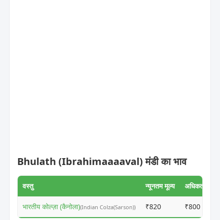
Bhulath (Ibrahimaaaaval) मंडी का भाव
वस्तु
न्यूनतम मूल्य
अधिकतम मूल्य
भारतीय कोल्ज़ा (कैनोला)
₹820
₹800
(Indian Colza(Sarson))