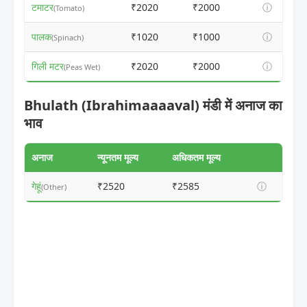
टमाटर
₹2020
₹2000
ⓘ
(Tomato)
पालक
₹1020
₹1000
ⓘ
(Spinach)
गिली मटर
₹2020
₹2000
ⓘ
(Peas Wet)
Bhulath (Ibrahimaaaaval) मंडी में अनाज का
भाव
अनाज
न्यूनतम मूल्य
अधिकतम मूल्य
गेहूं
₹2520
₹2585
ⓘ
(Other)