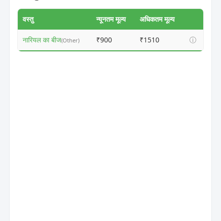
वस्तु
न्यूनतम मूल्य
अधिकतम मूल्य
नारियल का बीज
₹900
₹1510
ⓘ
(Other)