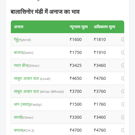
बालासिनोर मंडी में अनाज का भाव
अनाज
न्यूनतम मूल्य
अधिकतम मूल्य
गेहूं
₹1600
₹1810
ⓘ
(Hybrid)
बाजरा
₹1750
₹1910
ⓘ
(Deshi)
गवार बीज
₹3425
₹3460
ⓘ
(Other)
साबुत अरहर दाल
₹4650
₹4760
ⓘ
(Local)
साबुत अरहर दाल
₹3700
₹3760
ⓘ
(Arhar (Whole))
धान (सादा)
₹1500
₹1760
ⓘ
(Paddy)
सरसों
₹3300
₹3460
ⓘ
(Other)
कपास
₹4700
₹4760
ⓘ
(RCH-2)