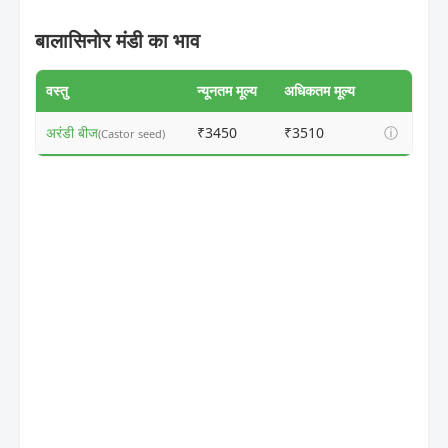
बालासिनोर मंडी का भाव
वस्तु
न्यूनतम मूल्य
अधिकतम मूल्य
अरंडी बीज
₹3450
₹3510
ⓘ
(Castor seed)