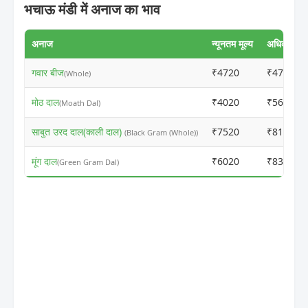
भचाऊ मंडी में अनाज का भाव
अनाज
न्यूनतम मूल्य
अधिकतम मूल
गवार बीज
₹4720
₹4750
(Whole)
मोठ दाल
₹4020
₹5625
(Moath Dal)
साबुत उरद दाल(काली दाल)
₹7520
₹8130
(Black Gram (Whole))
मूंग दाल
₹6020
₹8325
(Green Gram Dal)