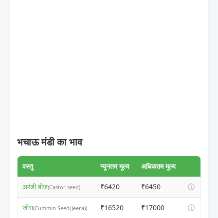
भचाऊ मंडी का भाव
वस्तु
न्यूनतम मूल्य
अधिकतम मूल्य
अरंडी बीज
₹6420
₹6450
ⓘ
(Castor seed)
जीरा
₹16520
₹17000
ⓘ
(Cummin Seed(Jeera))