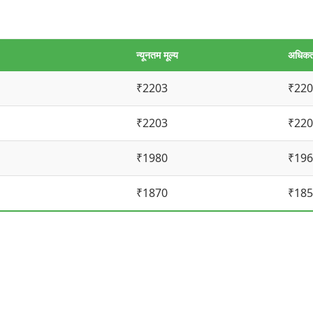
न्यूनतम मूल्य
अधिकतम
₹2203
₹220
₹2203
₹220
₹1980
₹196
₹1870
₹185