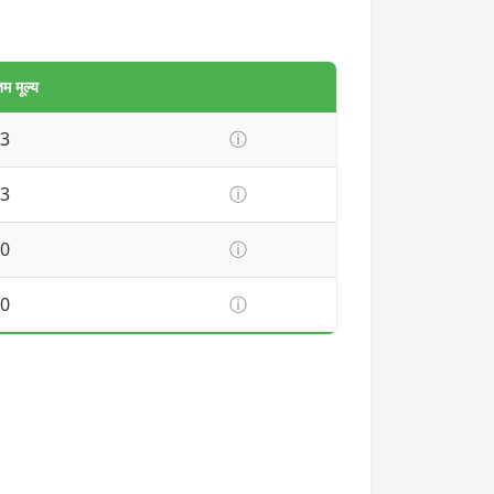
 मूल्य
3
ⓘ
3
ⓘ
0
ⓘ
0
ⓘ