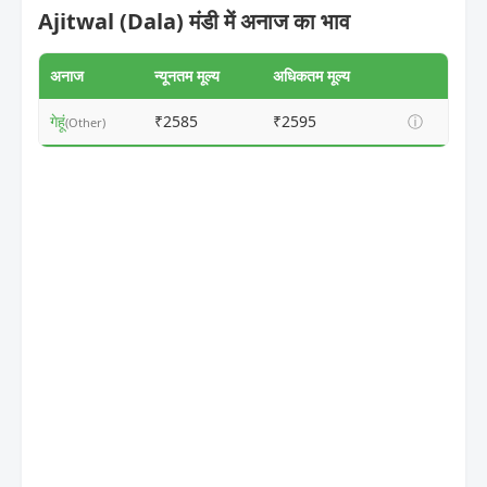
Ajitwal (Dala) मंडी में अनाज का भाव
अनाज
न्यूनतम मूल्य
अधिकतम मूल्य
गेहूं
₹2585
₹2595
ⓘ
(Other)