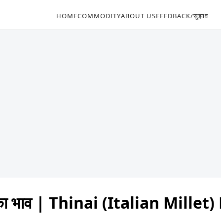
HOME
COMMODITY
ABOUT US
FEEDBACK/सुझाव
 का भाव | Thinai (Italian Mill