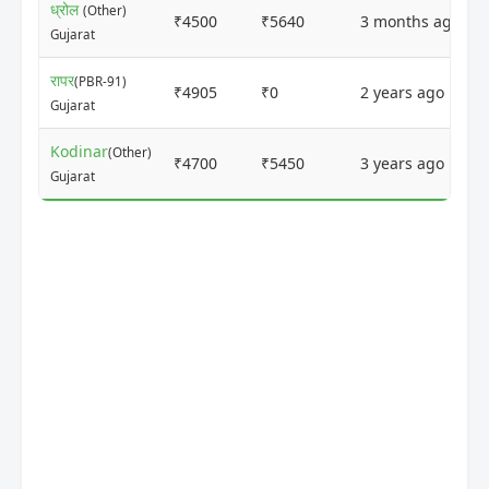
ध्रोल
(Other)
₹4500
₹5640
3 months ago
Gujarat
रापर
(PBR-91)
₹4905
₹0
2 years ago
Gujarat
Kodinar
(Other)
₹4700
₹5450
3 years ago
Gujarat