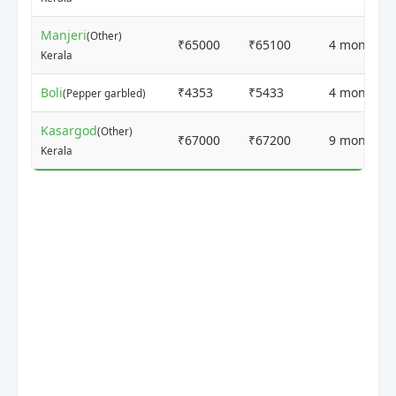
Manjeri
(Other)
₹65000
₹65100
4 months 
Kerala
Boli
₹4353
₹5433
4 months 
(Pepper garbled)
Kasargod
(Other)
₹67000
₹67200
9 months 
Kerala