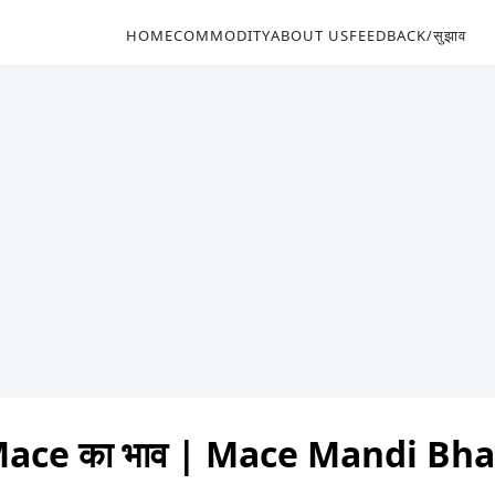
HOME
COMMODITY
ABOUT US
FEEDBACK/सुझाव
ace का भाव | Mace Mandi Bh