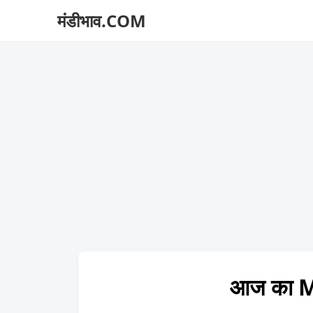
मंडीभाव.COM
आज का M