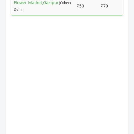
Flower Market,Gazipur
(Other)
₹50
₹70
1 
Delhi