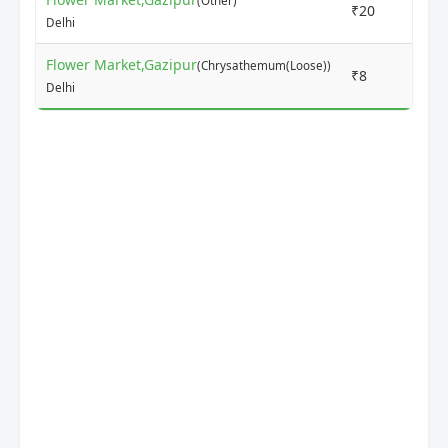
(Other)
₹20
₹4
Delhi
Flower Market,Gazipur
(Chrysathemum(Loose))
₹8
₹1
Delhi