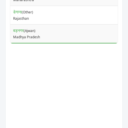
डेगाना
(Other)
Rajasthan
बड़नगर
(Ajwan)
Madhya Pradesh