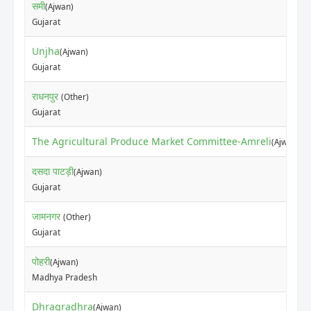
समी
(Ajwan)
Gujarat
Unjha
(Ajwan)
Gujarat
राधनपुर
(Other)
Gujarat
The Agricultural Produce Market Committee-Amreli
(Ajwan)
दसदा पाटड़ी
(Ajwan)
Gujarat
जामनगर
(Other)
Gujarat
पोहरी
(Ajwan)
Madhya Pradesh
Dhragradhra
(Ajwan)