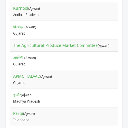
Kurnool
(Ajwan)
Andhra Pradesh
पोरबंदर
(Ajwan)
Gujarat
The Agricultural Produce Market Committee
(Ajwan)
अमरेली
(Ajwan)
Gujarat
APMC HALVAD
(Ajwan)
Gujarat
इन्दौर
(Ajwan)
Madhya Pradesh
Pargi
(Ajwan)
Telangana