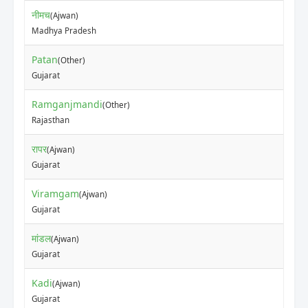
नीमच
(Ajwan)
Madhya Pradesh
Patan
(Other)
Gujarat
Ramganjmandi
(Other)
Rajasthan
रापर
(Ajwan)
Gujarat
Viramgam
(Ajwan)
Gujarat
मांडल
(Ajwan)
Gujarat
Kadi
(Ajwan)
Gujarat