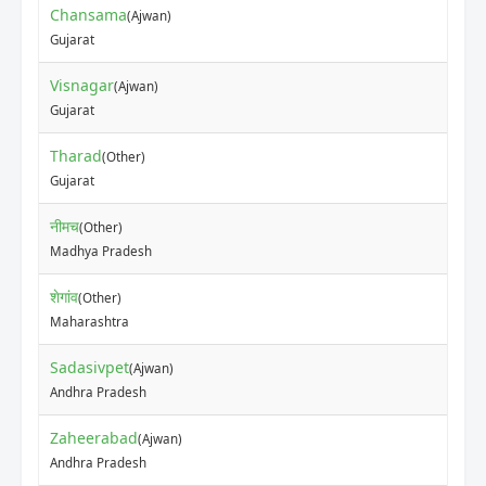
Chansama
(Ajwan)
Gujarat
Visnagar
(Ajwan)
Gujarat
Tharad
(Other)
Gujarat
नीमच
(Other)
Madhya Pradesh
शेगांव
(Other)
Maharashtra
Sadasivpet
(Ajwan)
Andhra Pradesh
Zaheerabad
(Ajwan)
Andhra Pradesh