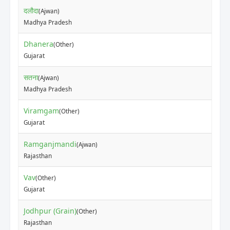
दलौदा
(Ajwan)
Madhya Pradesh
Dhanera
(Other)
Gujarat
सतना
(Ajwan)
Madhya Pradesh
Viramgam
(Other)
Gujarat
Ramganjmandi
(Ajwan)
Rajasthan
Vav
(Other)
Gujarat
Jodhpur (Grain)
(Other)
Rajasthan