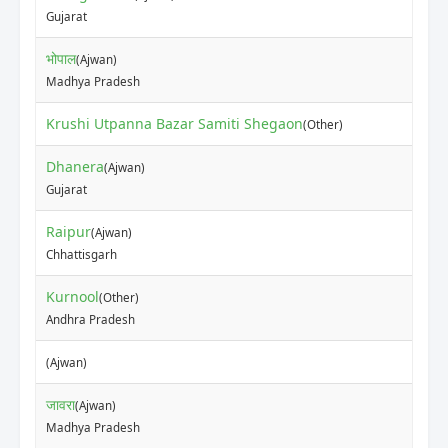
Gujarat
भोपाल
(Ajwan)
Madhya Pradesh
Krushi Utpanna Bazar Samiti Shegaon
(Other)
Dhanera
(Ajwan)
Gujarat
Raipur
(Ajwan)
Chhattisgarh
Kurnool
(Other)
Andhra Pradesh
(Ajwan)
जावरा
(Ajwan)
Madhya Pradesh