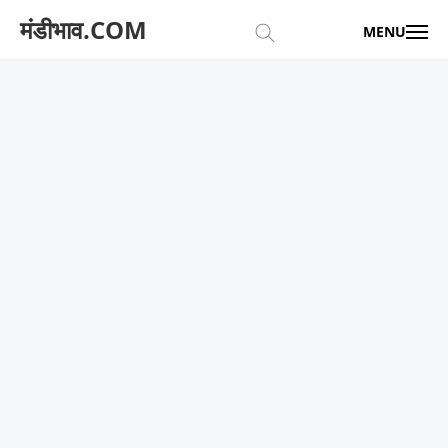
मंडीभाव.COM
MENU