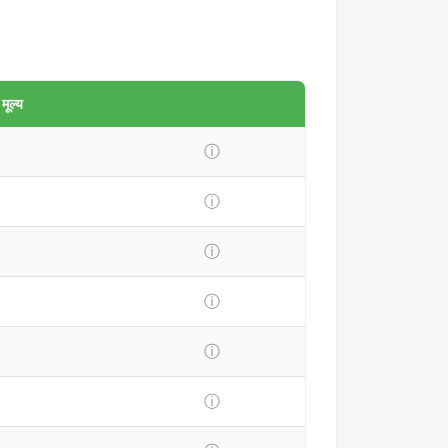
ूल्य
ⓘ
ⓘ
ⓘ
ⓘ
ⓘ
ⓘ