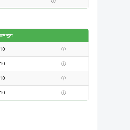
ⓘ
तम मूल्य
10
ⓘ
10
ⓘ
10
ⓘ
10
ⓘ