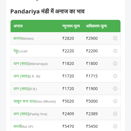
Pandariya मंडी में अनाज का भाव
अनाज
न्यूनतम मूल्य
अधिकतम मूल्य
बाजरा
₹2820
₹2900
ⓘ
(Millets)
गेहूं
₹2220
₹2200
ⓘ
(Local)
धान (सादा)
₹1820
₹1800
ⓘ
(Mahamaya)
धान (सादा)
₹1720
₹1715
ⓘ
(I.R. 36)
धान (सादा)
₹1720
₹1900
ⓘ
(D.B.)
साबुत चना दाल
₹5020
₹5000
ⓘ
(Desi (Whole))
धान (सादा)
₹2409
₹2389
ⓘ
(Paddy fine)
सरसों
₹5470
₹5450
ⓘ
(Rai UP)