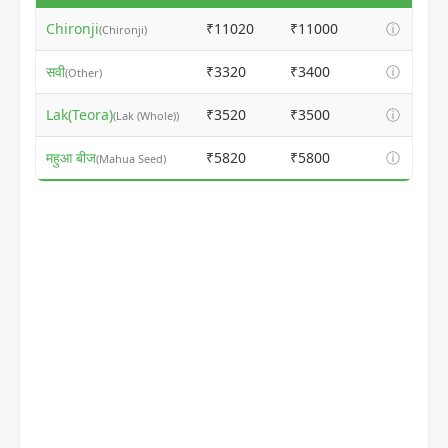
Chironji
₹11020
₹11000
ⓘ
(Chironji)
सवी
₹3320
₹3400
ⓘ
(Other)
Lak(Teora)
₹3520
₹3500
ⓘ
(Lak (Whole))
महुआ बीज
₹5820
₹5800
ⓘ
(Mahua Seed)