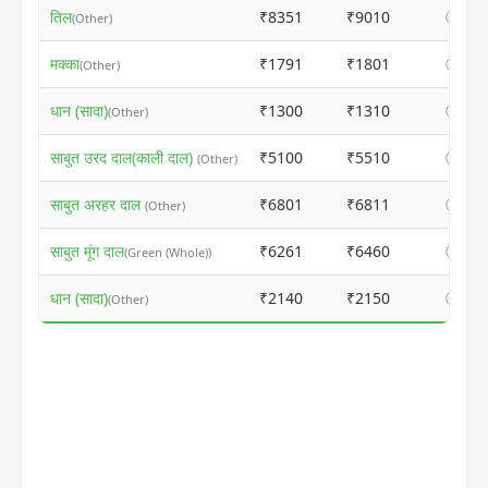
तिल
₹8351
₹9010
ⓘ
(Other)
मक्का
₹1791
₹1801
ⓘ
(Other)
धान (सादा)
₹1300
₹1310
ⓘ
(Other)
साबुत उरद दाल(काली दाल)
₹5100
₹5510
ⓘ
(Other)
साबुत अरहर दाल
₹6801
₹6811
ⓘ
(Other)
साबुत मूंग दाल
₹6261
₹6460
ⓘ
(Green (Whole))
धान (सादा)
₹2140
₹2150
ⓘ
(Other)