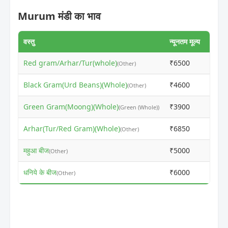
Murum मंडी का भाव
वस्तु
न्यूनतम मूल्य
अधिकत
Red gram/Arhar/Tur(whole)
₹6500
₹745
(Other)
Black Gram(Urd Beans)(Whole)
₹4600
₹461
(Other)
Green Gram(Moong)(Whole)
₹3900
₹391
(Green (Whole))
Arhar(Tur/Red Gram)(Whole)
₹6850
₹730
(Other)
महुआ बीज
₹5000
₹501
(Other)
धनिये के बीज
₹6000
₹601
(Other)