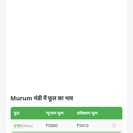
Murum मंडी में फूल का भाव
फूल
न्यूनतम मूल्य
अधिकतम मूल्य
कुसुम
₹5000
₹5410
ⓘ
(Other)