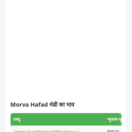
Morva Hafad मंडी का भाव
वस्तु
न्यूनतम मूल्य
Green Gram(Moong)(Whole)
₹6020
(Other)