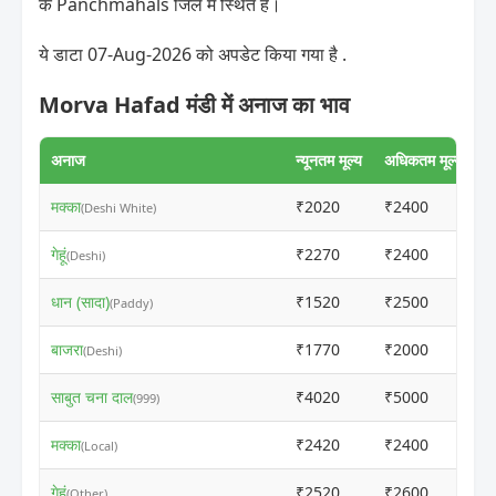
के Panchmahals जिले में स्थित है।
ये डाटा 07-Aug-2026 को अपडेट किया गया है .
Morva Hafad मंडी में अनाज का भाव
अनाज
न्यूनतम मूल्य
अधिकतम मूल्य
मक्का
₹2020
₹2400
(Deshi White)
गेहूं
₹2270
₹2400
(Deshi)
धान (सादा)
₹1520
₹2500
(Paddy)
बाजरा
₹1770
₹2000
(Deshi)
साबुत चना दाल
₹4020
₹5000
(999)
मक्का
₹2420
₹2400
(Local)
गेहूं
₹2520
₹2600
(Other)