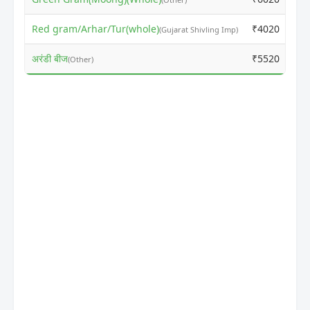
Red gram/Arhar/Tur(whole)
₹4020
(Gujarat Shivling Imp)
अरंडी बीज
₹5520
(Other)