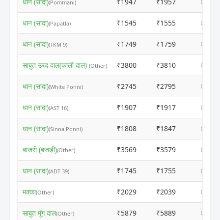
धान (सादा)
₹1947
₹1957
ⓘ
(Pommani)
धान (सादा)
₹1545
₹1555
ⓘ
(Papatla)
धान (सादा)
₹1749
₹1759
ⓘ
(TKM 9)
साबुत उरद दाल(काली दाल)
₹3800
₹3810
ⓘ
(Other)
धान (सादा)
₹2745
₹2795
ⓘ
(White Ponni)
धान (सादा)
₹1907
₹1917
ⓘ
(AST 16)
धान (सादा)
₹1808
₹1847
ⓘ
(Sinna Ponni)
बाजरी (बजड़ी)
₹3569
₹3579
ⓘ
(Other)
धान (सादा)
₹1745
₹1755
ⓘ
(ADT 39)
मक्का
₹2029
₹2039
ⓘ
(Other)
साबुत मूंग दाल
₹5879
₹5889
ⓘ
(Other)