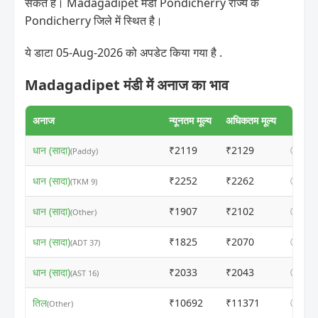
सकते हैं। Madagadipet मंडी Pondicherry राज्य के
Pondicherry जिले में स्थित है।
ये डाटा 05-Aug-2026 को अपडेट किया गया है .
Madagadipet मंडी में अनाज का भाव
अनाज
न्यूनतम मूल्य
अधिकतम मूल्य
धान (सादा)
₹2119
₹2129
ⓘ
(Paddy)
धान (सादा)
₹2252
₹2262
ⓘ
(TKM 9)
धान (सादा)
₹1907
₹2102
ⓘ
(Other)
धान (सादा)
₹1825
₹2070
ⓘ
(ADT 37)
धान (सादा)
₹2033
₹2043
ⓘ
(AST 16)
तिल
₹10692
₹11371
ⓘ
(Other)