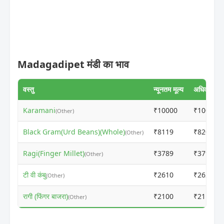
Madagadipet मंडी का भाव
वस्तु
न्यूनतम मूल्य
अधिकतम मूल
Karamani
₹10000
₹10010
(Other)
Black Gram(Urd Beans)(Whole)
₹8119
₹8203
(Other)
Ragi(Finger Millet)
₹3789
₹3799
(Other)
टी वी कंबु
₹2610
₹2620
(Other)
रागी (फिंगर बाजरा)
₹2100
₹2110
(Other)