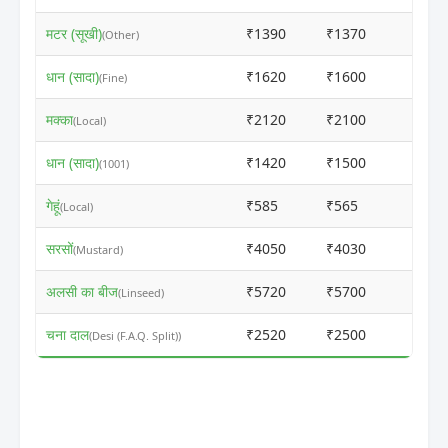
मटर (सूखी)
₹1390
₹1370
ⓘ
(Other)
धान (सादा)
₹1620
₹1600
ⓘ
(Fine)
मक्का
₹2120
₹2100
ⓘ
(Local)
धान (सादा)
₹1420
₹1500
ⓘ
(1001)
गेहूं
₹585
₹565
ⓘ
(Local)
सरसों
₹4050
₹4030
ⓘ
(Mustard)
अलसी का बीज
₹5720
₹5700
ⓘ
(Linseed)
चना दाल
₹2520
₹2500
ⓘ
(Desi (F.A.Q. Split))