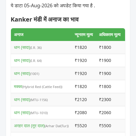
ये डाटा 05-Aug-2026 को अपडेट किया गया है .
Kanker मंडी में अनाज का भाव
अनाज
न्यूनतम मूल्य
अधिकतम मूल्य
धान (सादा)
₹1820
₹1800
ⓘ
(I.R. 36)
धान (सादा)
₹1920
₹1900
ⓘ
(I.R. 64)
धान (सादा)
₹1920
₹1900
ⓘ
(1001)
मक्का
₹1820
₹1800
ⓘ
(Hybrid Red (Cattle Feed))
धान (सादा)
₹2120
₹2300
ⓘ
(MTU-1156)
धान (सादा)
₹2080
₹2060
ⓘ
(MTU-1010)
अरहर दाल (तूर दाल)
₹5520
₹5500
ⓘ
(Arhar Dal(Tur))