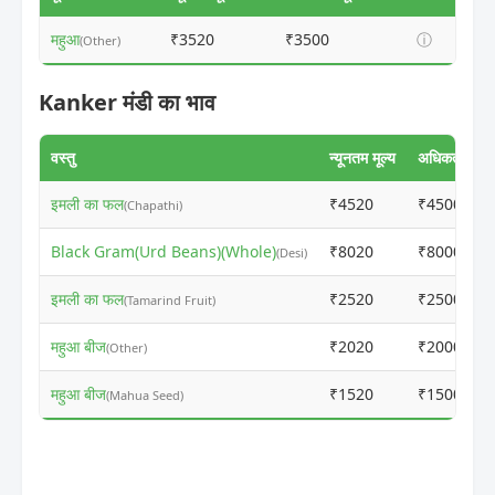
महुआ
₹3520
₹3500
ⓘ
(Other)
Kanker मंडी का भाव
वस्तु
न्यूनतम मूल्य
अधिकतम मूल्
इमली का फल
₹4520
₹4500
(Chapathi)
Black Gram(Urd Beans)(Whole)
₹8020
₹8000
(Desi)
इमली का फल
₹2520
₹2500
(Tamarind Fruit)
महुआ बीज
₹2020
₹2000
(Other)
महुआ बीज
₹1520
₹1500
(Mahua Seed)