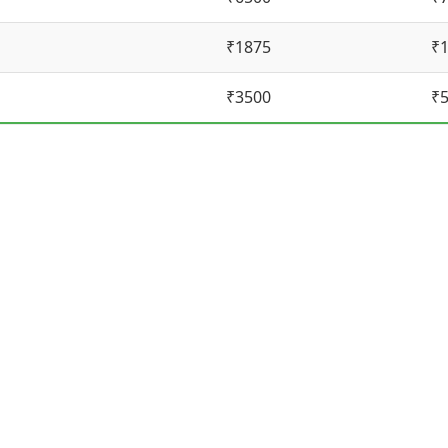
₹1875
₹
₹3500
₹