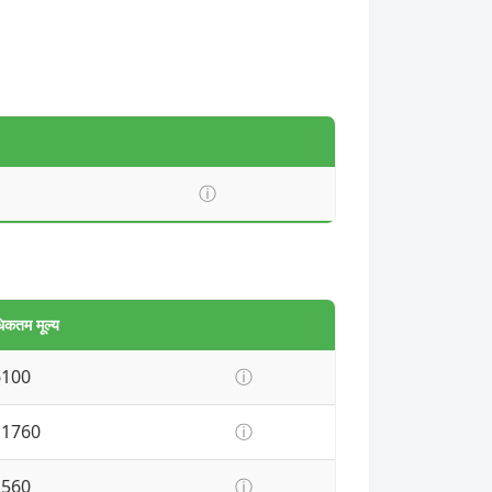
ⓘ
िकतम मूल्य
6100
ⓘ
11760
ⓘ
2560
ⓘ