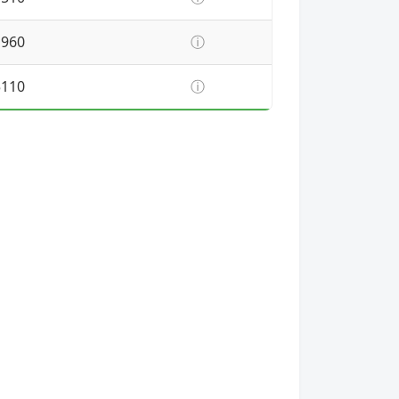
1960
ⓘ
5110
ⓘ