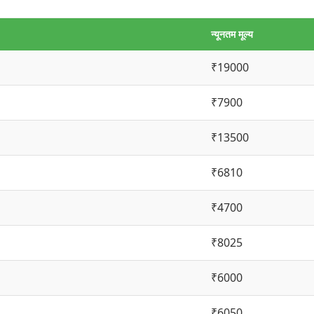
न्यूनतम मूल्य
₹19000
₹7900
₹13500
₹6810
₹4700
₹8025
₹6000
₹6050