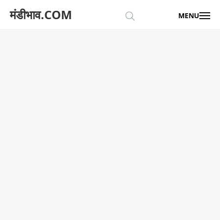
मंडीभाव.COM
MENU