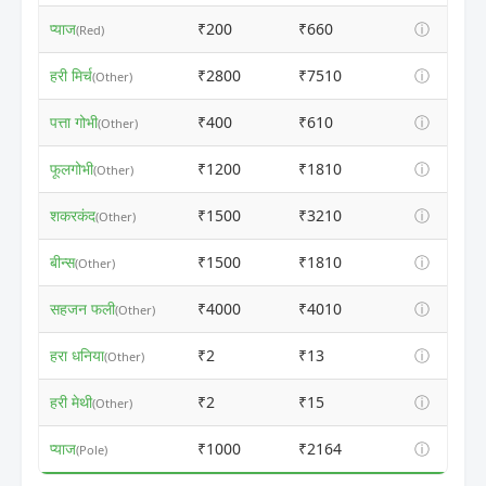
प्याज
₹200
₹660
ⓘ
(Red)
हरी मिर्च
₹2800
₹7510
ⓘ
(Other)
पत्ता गोभी
₹400
₹610
ⓘ
(Other)
फूलगोभी
₹1200
₹1810
ⓘ
(Other)
शकरकंद
₹1500
₹3210
ⓘ
(Other)
बीन्स
₹1500
₹1810
ⓘ
(Other)
सहजन फली
₹4000
₹4010
ⓘ
(Other)
हरा धनिया
₹2
₹13
ⓘ
(Other)
हरी मेथी
₹2
₹15
ⓘ
(Other)
प्याज
₹1000
₹2164
ⓘ
(Pole)