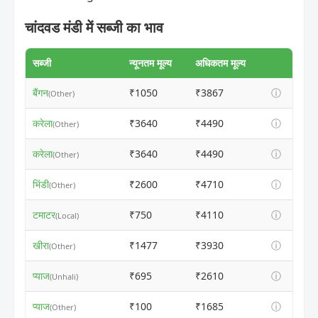
चांदवड मंडी में सब्जी का भाव
सब्जी
न्यूनतम मूल्य
अधिकतम मूल्य
बैंगन
₹1050
₹3867
ⓘ
(Other)
करेला
₹3640
₹4490
ⓘ
(Other)
करेला
₹3640
₹4490
ⓘ
(Other)
भिंडी
₹2600
₹4710
ⓘ
(Other)
टमाटर
₹750
₹4110
ⓘ
(Local)
खीरा
₹1477
₹3930
ⓘ
(Other)
प्याज
₹695
₹2610
ⓘ
(Unhali)
प्याज
₹100
₹1685
ⓘ
(Other)