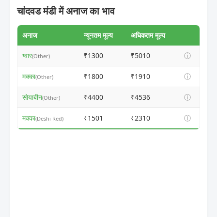
चांदवड मंडी में अनाज का भाव
अनाज
न्यूनतम मूल्य
अधिकतम मूल्य
ग्वार
₹1300
₹5010
ⓘ
(Other)
मक्का
₹1800
₹1910
ⓘ
(Other)
सोयाबीन
₹4400
₹4536
ⓘ
(Other)
मक्का
₹1501
₹2310
ⓘ
(Deshi Red)