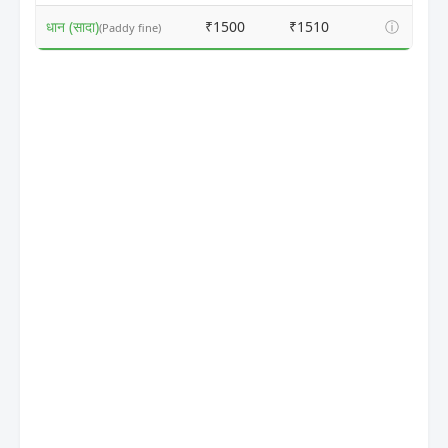
धान (सादा)
₹1500
₹1510
ⓘ
(Paddy fine)