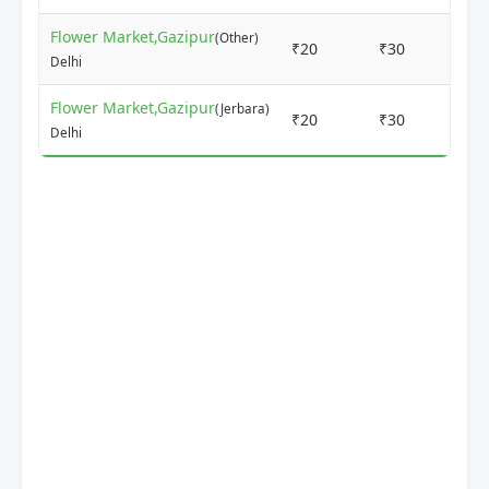
Flower Market,Gazipur
(Other)
₹20
₹30
1
Delhi
Flower Market,Gazipur
(Jerbara)
₹20
₹30
1
Delhi